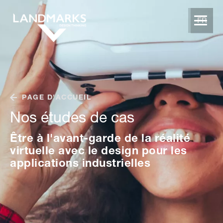
FR
PAGE D'ACCUEIL
Nos études de cas
Être à l'avant-garde de la réalité
virtuelle avec le design pour les
applications industrielles