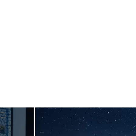
Créer des
des
lignes
nus
directrices
ques
pour une
nts