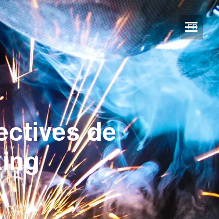
FR
rectives de
king