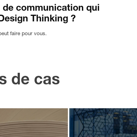
fi de communication qui
Design Thinking ?
eut faire pour vous.
mettre
Créer 
 goût du
s de cas
conte
our une
numéri
ociation
impacta
der dans