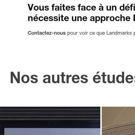
Vous faites face à un dé
nécessite une approche 
Contactez-nous
pour voir ce que Landmarks p
Re
au
Nos autres étude
Créer une
j
identité
ass
pour une
lea