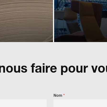
pour u
 secteur
marq
âce à un
premi
design
dapté
Diffuser et contrôler l
marque et les contenus s
des détaillants Lexus 
ous faire pour vo
l'identité visuelle de Cepi
l'Europe.
léter un changement de
perspective.
Nom
*