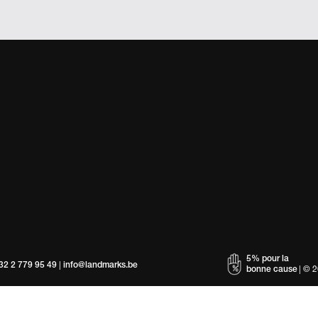
5% pour la
32 2 779 95 49
|
info@landmarks.be
bonne cause
| ©
2