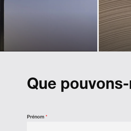
nouvelle
son
sphère
gr
d'activité
Landmarks a accompagné Lexus
pour définir et mettre en place une
a
marque de véhicules de seconde
main paneuropéenne.
Que pouvons-n
Actualiser 
pour ref
Prénom
*