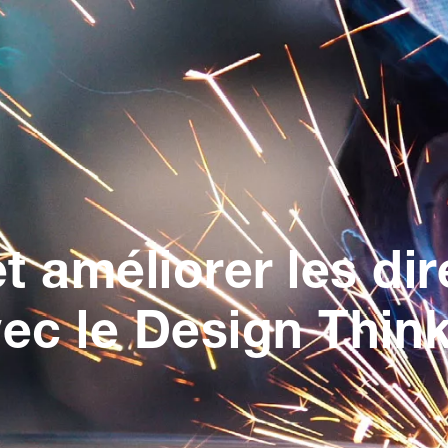
et améliorer les di
vec le Design Thin