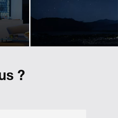
marque de
ne
luxe
ue
Landmarks est à l'origine des lignes
um
directrices en matière d'identité
visuelle et d'image de marque de
certaines des plus grandes
'image de
entreprises et associations
tratégiques
professionnelles. Découvrez
à travers
comment nous aidons Lexus à
us ?
maintenir un branding cohérent à
travers toute l'Europe.