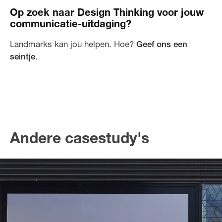
De PCF-richtlijn van TfS zet de standaard voor de chemiesector
en is volledig compliant met ISO en het GHG Protocol.
Op zoek naar Design Thinking voor jouw
communicatie-uitdaging?
Landmarks kan jou helpen. Hoe?
Geef ons een
seintje
.
Andere casestudy's
Een overtuigende identiteit
voor een nieuwe
businesslijn