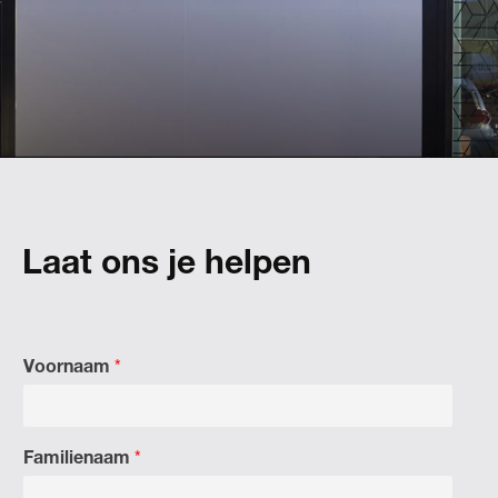
Landmarks helpt Lexus een pan-Europees merk
voor tweedehandsauto’s ontwikkelen en lanceren.
Laat ons je helpen
Voornaam
*
Familienaam
*