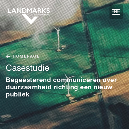
NL
HOMEPAGE
Casestudie
Begeesterend communiceren over
duurzaamheid richting een nieuw
publiek