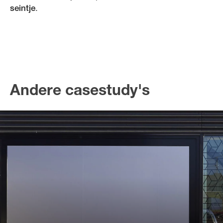
seintje
.
Andere casestudy's
Een overtuigende identiteit
voor een nieuwe
businesslijn
Landmarks helpt Lexus een pan-Europees merk
voor tweedehandsauto’s ontwikkelen en lanceren.